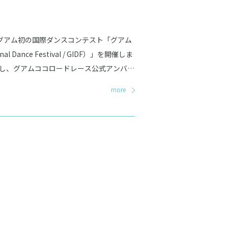
、グアム初の国際ダンスコンテスト「グアム
ance Festival / GIDF）」を開催しま
し、グアムココロードレース公式アンバサ
スフェスティバル応援隊」隊長として参
more
ン）さん、畠中夢叶さんの3名が応援隊員とし
美しい自然と多様な文化が交わるグアム
が集結し、南国の開放的な空気の中で特別
ろん、応援隊の登場やタモンナイトマーケ
いダンスイベントです。