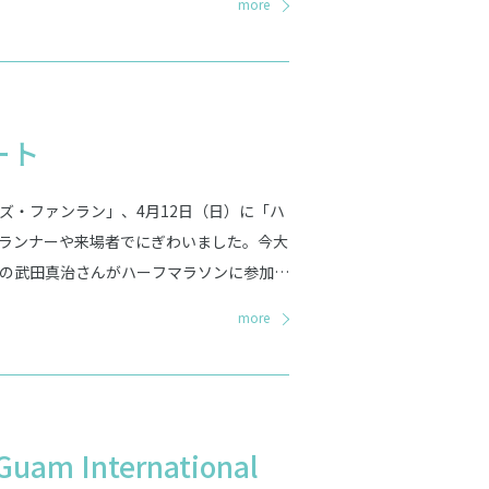
more
ート
ッズ・ファンラン」、4月12日（日）に「ハ
のランナーや来場者でにぎわいました。今大
の武田真治さんがハーフマラソンに参加し
人気番組「赤maru」でおなじみのDJ赤
more
また、日本から参加したランナーが各部門
日間となりました。
International