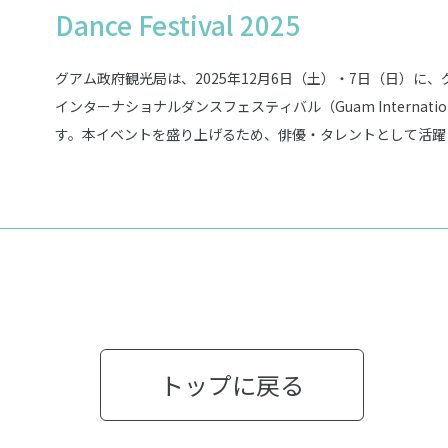
Dance Festival 2025
グアム政府観光局は、2025年12月6日（土）・7日（日）に
インターナショナルダンスフェスティバル（Guam International D
す。本イベントを盛り上げるため、俳優・タレントとして活躍
ダーも務める武田真治さんが「グアムインターナショナルダン
加。さらに佐竹桃華さん、Perth Nakhun（パース・ナク
て加わり、会場やグアム各地でダンサーたちを応援します。 
に、アジアを中心とした複数の国から20以上のダンスチーム
な2日間をつくり上げます。ダンサーとして参加する方はもち
ットでのプログラムなど、観るだけでも楽しめるグアムの新し
トップに戻る