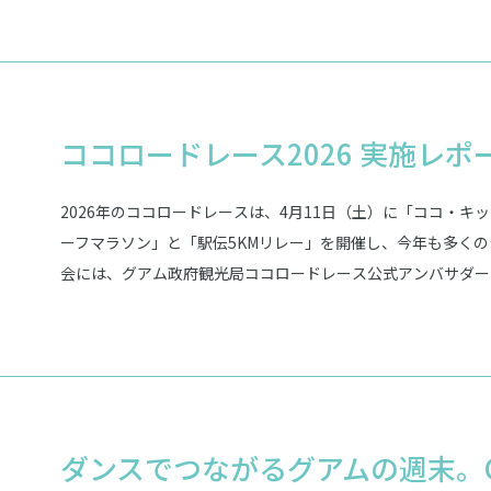
ココロードレース2026 実施レポ
2026年のココロードレースは、4月11日（土）に「ココ・キ
ーフマラソン」と「駅伝5KMリレー」を開催し、今年も多く
会には、グアム政府観光局ココロードレース公式アンバサダー
たほか、オリンピック金メダリストの高橋尚子さん、FM大阪の
松悠実さんも応援に駆けつけ、大会を大いに盛り上げました。
で素晴らしい成績を収め、グアムの青空の下、活気あふれる2
ダンスでつながるグアムの週末。Guam 